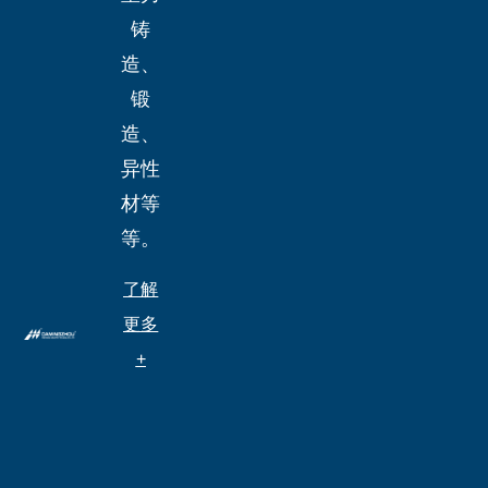
铸
造、
锻
造、
异性
材等
等。
了解
更多
+