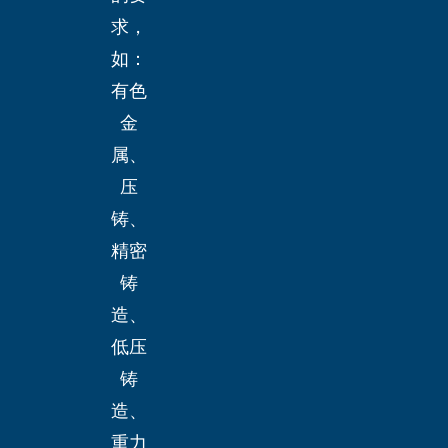
求，
如：
有色
金
属、
压
铸、
精密
铸
造、
低压
铸
造、
重力