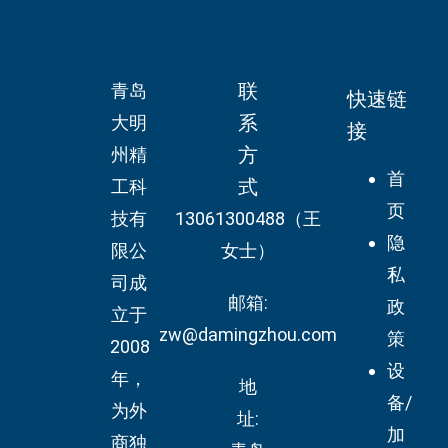
联
青岛
快速链
系
大明
接
方
州精
首
式
工科
页
技有
13061300488（王
隐
限公
女士）
私
司成
邮箱:
政
立于
zw@damingzhou.com
策
2008
设
年，
地
备/
为外
址:
加
商独