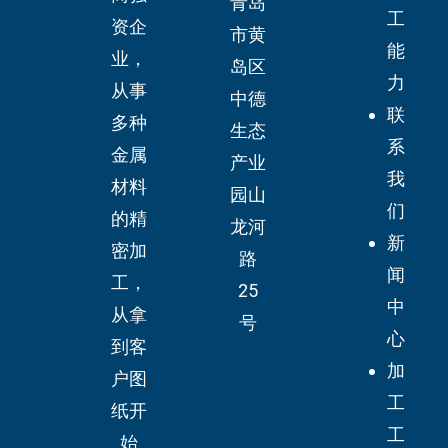
青岛
工
资企
市黄
能
业，
岛区
力
从事
中德
联
多种
生态
系
金属
产业
我
材料
园山
们
的精
龙河
新
密加
路
闻
工，
25
中
从拿
号
心
到客
加
户图
工
纸开
工
始