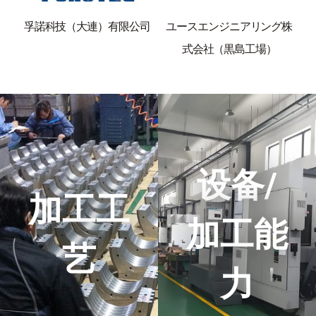
孚諾科技（大連）有限公司
ユースエンジニアリング株
式会社（黒島工場）
设备/
加工工
加工能
艺
力