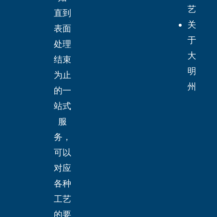
艺
直到
关
表面
于
处理
大
结束
明
为止
州
的一
站式
服
务，
可以
对应
各种
工艺
的要